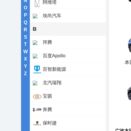
N
阿维塔
O
P
埃尚汽车
Q
B
R
S
拜腾
T
W
百度Apollo
X
本
Y
百智新能源
Z
北汽瑞翔
宝骐
奔腾
保时捷
广汽本