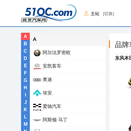
主站
[切换]
A
A
品牌
B
C
阿尔法罗密欧
东风本
D
E
安凯客车
F
奥迪
G
H
埃安
I
J
爱驰汽车
K
L
阿斯顿·马丁
M