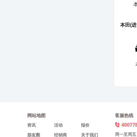
本
北汽幻速
北汽新能源
本田(进
北京汽车
BRABUS巴博斯
北汽威旺
北京越野
宝骏
北京汽车制造厂
网站地图
客服热线
宾利
40077
资讯
活动
报价
周一至周五（
朋友圈
经销商
关于我们
C