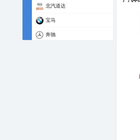
北汽道达
宝马
奔驰
本田
别克
标致
比亚迪
北汽昌河
比速汽车
宝沃