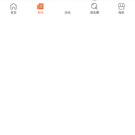
首页
资讯
活动
朋友圈
报价
阅读 1942 评论 0
2021/02/04 13:27
豪≠贵，哈弗初恋为你带来品质生
活
阅读 16447 评论 0
2021/02/04 11:33
联手顶级大咖送福利 哈弗年终购车
狂欢季燃爆车市
阅读 15187 评论 0
2021/02/04 11:23
春节买车哪里去？不如上抖音邂
逅“初恋”吧
阅读 15343 评论 0
2021/02/04 09:57